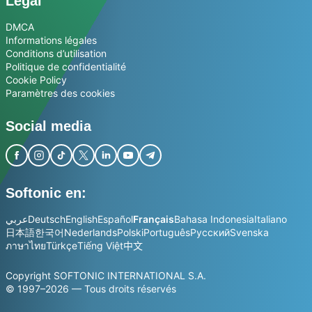
Légal
DMCA
Informations légales
Conditions d’utilisation
Politique de confidentialité
Cookie Policy
Paramètres des cookies
Social media
Softonic en:
عربي
Deutsch
English
Español
Français
Bahasa Indonesia
Italiano
日本語
한국어
Nederlands
Polski
Português
Русский
Svenska
ภาษาไทย
Türkçe
Tiếng Việt
中文
Copyright SOFTONIC INTERNATIONAL S.A.
© 1997–2026 — Tous droits réservés