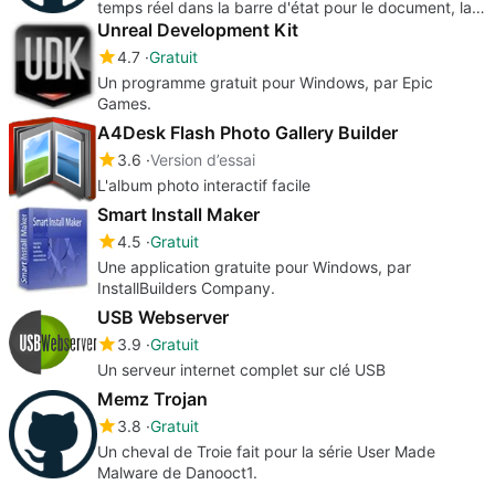
temps réel dans la barre d'état pour le document, la
ligne ou la sélection. Sublime Text.
Unreal Development Kit
4.7
Gratuit
Un programme gratuit pour Windows, par Epic
Games.
A4Desk Flash Photo Gallery Builder
3.6
Version d’essai
L'album photo interactif facile
Smart Install Maker
4.5
Gratuit
Une application gratuite pour Windows, par
InstallBuilders Company.
USB Webserver
3.9
Gratuit
Un serveur internet complet sur clé USB
Memz Trojan
3.8
Gratuit
Un cheval de Troie fait pour la série User Made
Malware de Danooct1.