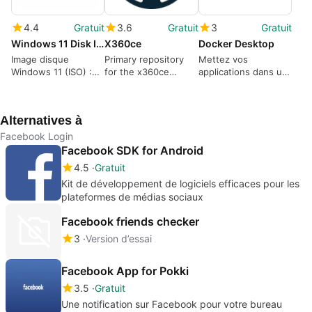
4.4
Gratuit
3.6
Gratuit
3
Gratuit
Windows 11 Disk Image (ISO)
X360ce
Docker Desktop
Image disque
Primary repository
Mettez vos
Windows 11 (ISO) :
for the x360ce
applications dans un
Idéal pour les
library, front-end and
conteneur pratique
dernières mises à
tools.
grâce à cet outil
jour
Alternatives à
Facebook Login
Facebook SDK for Android
4.5
Gratuit
Kit de développement de logiciels efficaces pour les
plateformes de médias sociaux
Facebook friends checker
3
Version d’essai
Facebook App for Pokki
3.5
Gratuit
Une notification sur Facebook pour votre bureau